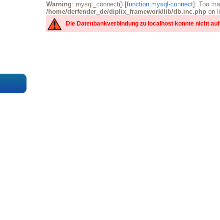
Warning
: mysql_connect() [
function.mysql-connect
]: Too ma
/home/derfender_de/diplix_framework/lib/db.inc.php
on l
Die Datenbankverbindung zu localhost konnte nicht a