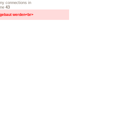
ny connections in
ine
43
ufgebaut werden<br>