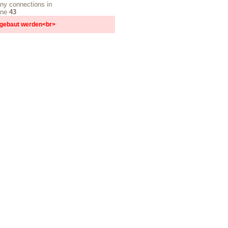
ny connections in
ine
43
ufgebaut werden<br>