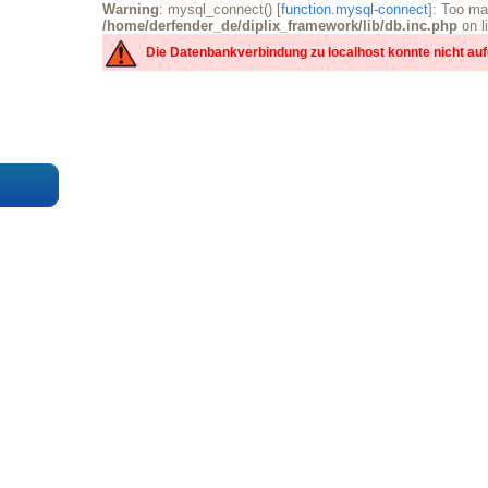
Warning
: mysql_connect() [
function.mysql-connect
]: Too ma
/home/derfender_de/diplix_framework/lib/db.inc.php
on l
Die Datenbankverbindung zu localhost konnte nicht a