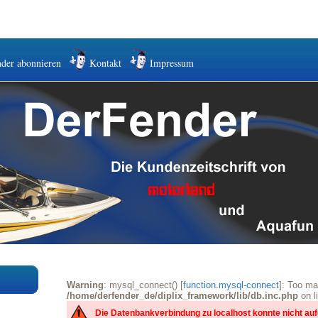
der abonnieren
Kontakt
Impressum
Warning
: mysql_connect() [
function.mysql-connect
]: Too ma
/home/derfender_de/diplix_framework/lib/db.inc.php
on l
Die Datenbankverbindung zu localhost konnte nicht a