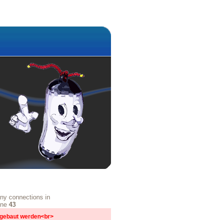
ny connections in
ine
43
ufgebaut werden<br>